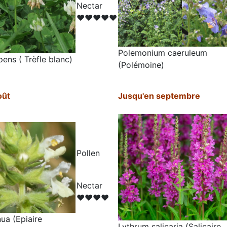
N
ectar
♥♥♥♥♥
Polemonium caeruleum
pens ( Trèfle blanc)
(Polémoine)
oût
Jusqu'en septembre
Pollen
N
ectar
♥♥♥♥
ua (Epiaire
Lythrum salicaria (Salicaire