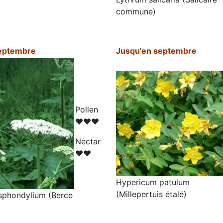
commune)
eptembre
Jusqu'en septembre
Pollen
♥♥♥
N
ectar
♥♥
Hypericum patulum
(Millepertuis étalé)
sphondylium (Berce