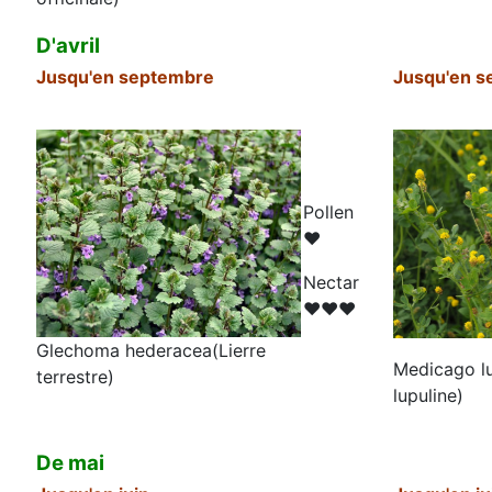
D'avril
Jusqu'en septembre
Jusqu'en s
Pollen
♥
N
ectar
♥♥♥
Glechoma hederacea(Lierre
Medicago lu
terrestre)
lupuline)
De mai