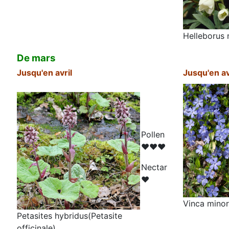
Helleborus 
De mars
Jusqu'en avril
Jusqu'en av
Pollen
♥♥♥
N
ectar
♥
Vinca minor
Petasites hybridus(Petasite
officinale)