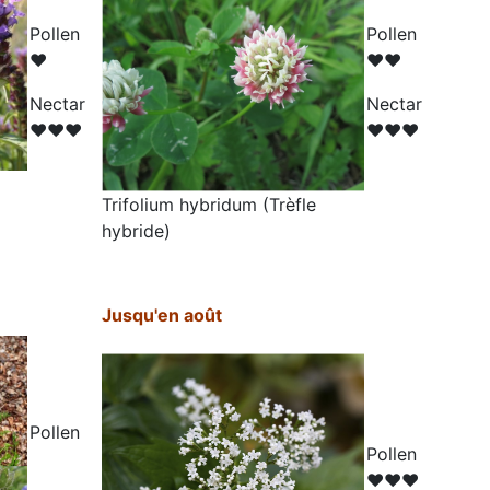
Pollen
Pollen
♥
♥♥
N
ectar
N
ectar
♥♥♥
♥♥♥
Trifolium hybridum (
Trèfle
hybride)
Jusqu'en août
Pollen
Pollen
♥♥♥