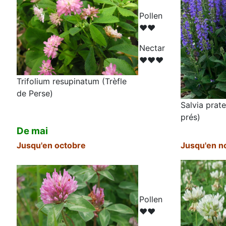
Pollen
♥♥
N
ectar
♥♥♥
Trifolium resupinatum (Trèfle
de Perse)
Salvia prat
prés)
De mai
Jusqu'en octobre
Jusqu'en 
Pollen
♥♥