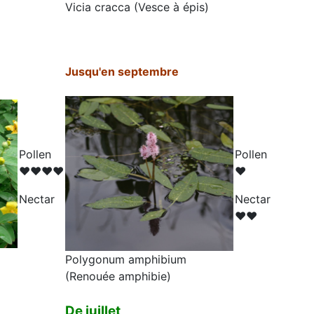
Vicia cracca (Vesce à épis)
Jusqu'en septembre
Pollen
Pollen
♥♥♥♥
♥
N
ectar
N
ectar
♥♥
Polygonum amphibium
(Renouée amphibie)
De juillet