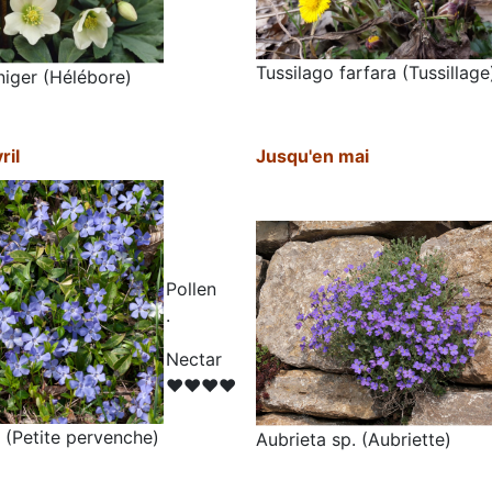
Tussilago farfara (Tussillage
niger (Hélébore)
ril
Jusqu'en mai
Pollen
.
N
ectar
♥♥♥♥
 (Petite pervenche)
Aubrieta sp. (Aubriette)