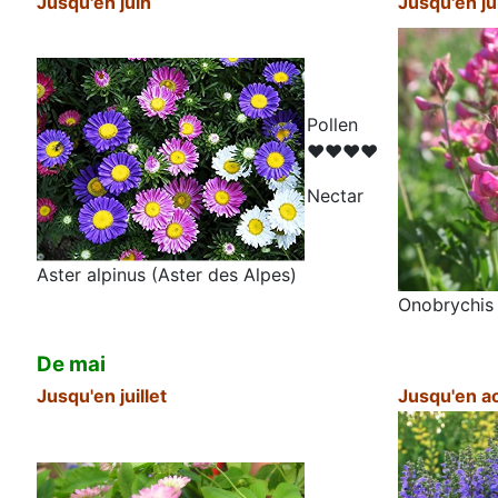
Jusqu'en juin
Jusqu'en jui
Pollen
♥♥♥♥
N
ectar
Aster alpinus (Aster des Alpes)
Onobrychis v
De mai
Jusqu'en juillet
Jusqu'en a