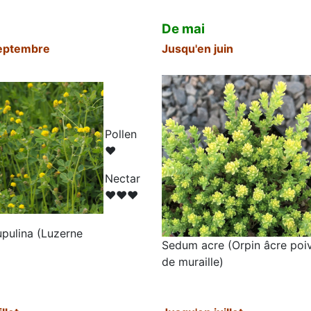
De mai
eptembre
Jusqu'en juin
Pollen
♥
N
ectar
♥♥♥
pulina (Luzerne
Sedum acre (Orpin âcre poi
de muraille)