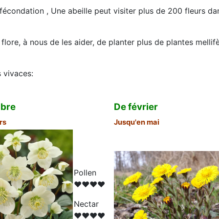
 fécondation , Une abeille peut visiter plus de 200 fleurs d
 flore, à nous de les aider, de planter plus de plantes melli
 vivaces:
bre
De février
rs
Jusqu'en mai
Pollen
♥♥♥♥
N
ectar
♥♥♥♥