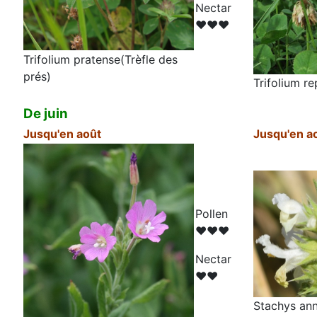
N
ectar
♥♥♥
Trifolium pratense(Trèfle des
prés)
Trifolium re
De juin
Jusqu'en août
Jusqu'en a
Pollen
♥♥♥
N
ectar
♥♥
Stachys ann