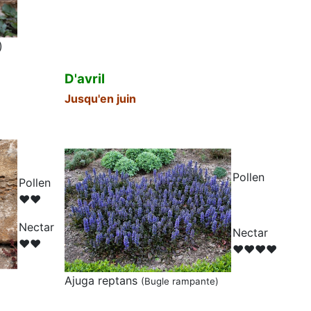
)
D'avril
Jusqu'en juin
Pollen
Pollen
♥♥
N
ectar
N
ectar
♥♥
♥♥♥♥
Ajuga reptans
(
Bugle rampante
)