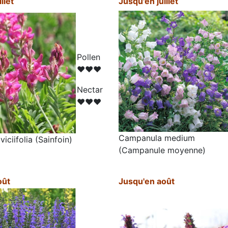
llet
Jusqu'en juillet
Pollen
♥♥♥
N
ectar
♥♥♥
Campanula medium
iciifolia (Sainfoin)
(Campanule moyenne)
oût
Jusqu'en août