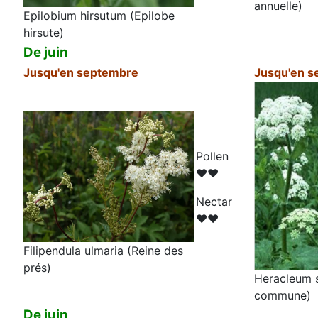
annuelle)
Epilobium hirsutum (Epilobe
hirsute)
De juin
Jusqu'en septembre
Jusqu'en s
Pollen
♥♥
N
ectar
♥♥
Filipendula ulmaria (Reine des
prés)
Heracleum 
commune)
De juin