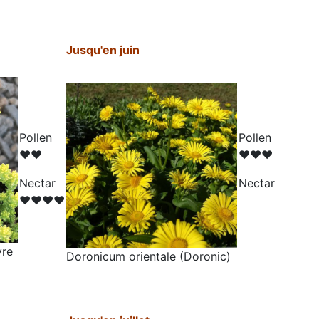
Jusqu'en juin
Pollen
Pollen
♥♥
♥♥♥
N
ectar
N
ectar
♥♥♥♥
vre
Doronicum orientale (
Doronic)