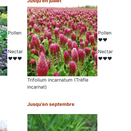
Jusqu'en juillet
Pollen
Pollen
♥♥
N
ectar
N
ectar
♥♥♥
♥♥♥
Trifolium incarnatum (
Trèfle
incarnat)
Jusqu'en septembre