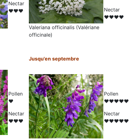
N
ectar
N
ectar
♥♥♥
♥♥♥♥
Valeriana officinalis (Valériane
officinale)
Jusqu'en septembre
Pollen
Pollen
♥
♥♥♥♥♥
N
ectar
N
ectar
♥♥♥
♥♥♥♥♥