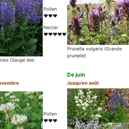
Pollen
♥♥♥
N
ectar
♥♥♥♥♥
Prunella vulgaris (Grande
prunelle)
ensis
(
Sauge des
De juin
novembre
Jusqu'en août
Pollen
♥♥♥