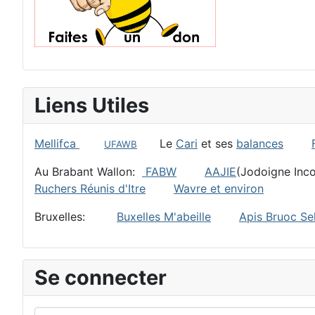
Liens Utiles
Mellifca
Le
Cari
et ses
balances
UFAWB
Au Brabant Wallon:
FABW
AAJIE
(Jodoigne I
Ruchers Réunis d'Itre
Wavre et environ
Bruxelles:
Buxelles M'abeille
Apis Bruoc Sel
Se connecter
Identifiant