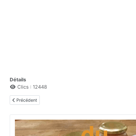
Détails
Clics : 12448
Article précédent : extraction 20 et 21 juin 2023
Précédent