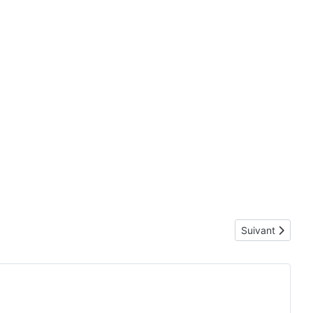
Article suivant
Suivant