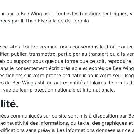
our par la
Bee Wing asbl
. Toutes les fonctions techniques, 
pées par If Then Else à laide de Joomla .
 ce site à toute personne, nous conservons le droit d’auteur 
ier, publier, transmettre, participer au transfert ou à la ve
Web ou support sous quelque forme que ce soit, reproduire l
, sans le consentement écrit préalable et exprès de Bee Wi
es fichiers sur votre propre ordinateur pour votre seul usa
s de Bee Wing asbl, ou autres entités titulaires de droits
ue de leur protection nationale et internationale.
ité.
nées communiqués sur ce site sont mis à disposition par Be
l’exhaustivité des informations, du texte, des graphiques et
difications sans préavis. Les informations données sur ce s