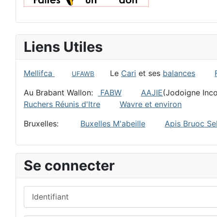
Liens Utiles
Mellifca
Le
Cari
et ses
balances
UFAWB
Au Brabant Wallon:
FABW
AAJIE
(Jodoigne I
Ruchers Réunis d'Itre
Wavre et environ
Bruxelles:
Buxelles M'abeille
Apis Bruoc Sel
Se connecter
Identifiant