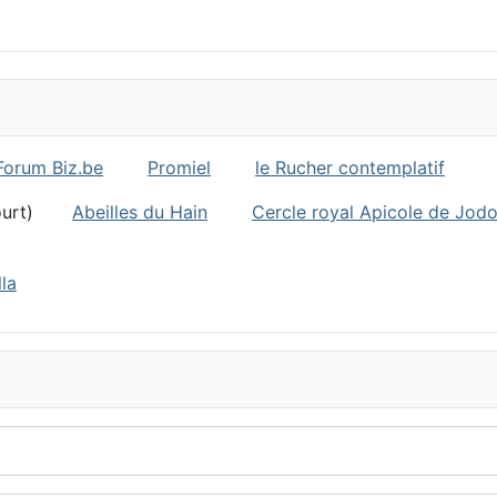
Forum Biz.be
Promiel
le Rucher contemplatif
ncourt)
Abeilles du Hain
Cercle royal Apicole de Jod
la