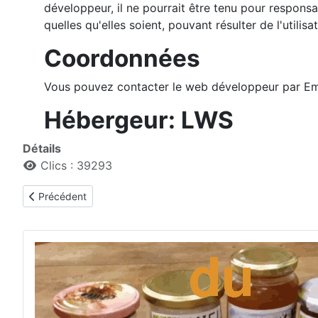
développeur, il ne pourrait être tenu pour respons
quelles qu'elles soient, pouvant résulter de l'utilis
Coordonnées
Vous pouvez contacter le web développeur par Em
Hébergeur: LWS
Détails
Clics : 39293
Article précédent : Les fondateurs
Précédent