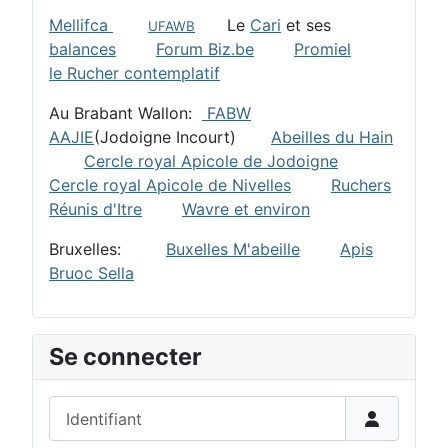
Mellifca
Le
Cari
et ses
UFAWB
balances
Forum Biz.be
Promiel
le Rucher contemplatif
Au Brabant Wallon:
FABW
AAJIE
(Jodoigne Incourt)
Abeilles du Hain
Cercle royal Apicole de Jodoigne
Cercle royal Apicole de Nivelles
Ruchers
Réunis d'Itre
Wavre et environ
Bruxelles:
Buxelles M'abeille
Apis
Bruoc Sella
Se connecter
Identifiant