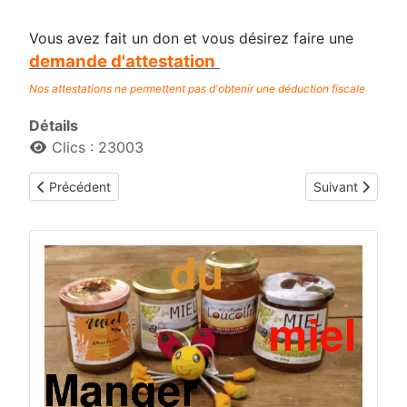
Vous avez fait un don et vous désirez faire une
demande d'attestation
Nos attestations ne permettent pas d'obtenir une déduction fiscale
Détails
Clics : 23003
Article précédent : Le comité
Article suivant :
Précédent
Suivant