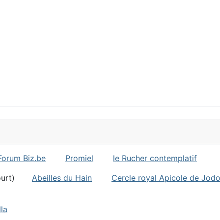
Forum Biz.be
Promiel
le Rucher contemplatif
ncourt)
Abeilles du Hain
Cercle royal Apicole de Jod
la