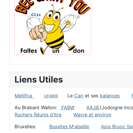
Liens Utiles
Mellifca
Le
Cari
et ses
balances
UFAWB
Au Brabant Wallon:
FABW
AAJIE
(Jodoigne I
Ruchers Réunis d'Itre
Wavre et environ
Bruxelles:
Buxelles M'abeille
Apis Bruoc Sel