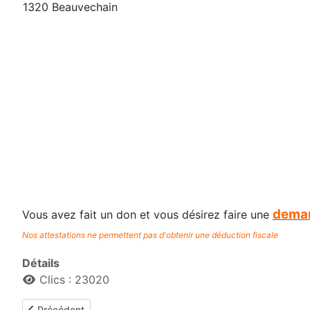
1320 Beauvechain
deman
Vous avez fait un don et vous désirez faire une
Nos attestations ne permettent pas d'obtenir une déduction fiscale
Détails
Clics : 23020
Article précédent : Le comité
Précédent